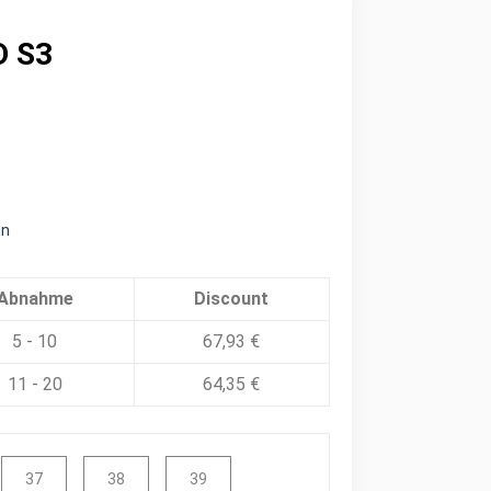
D S3
en
Abnahme
Discount
5 - 10
67,93
€
11 - 20
64,35
€
37
38
39