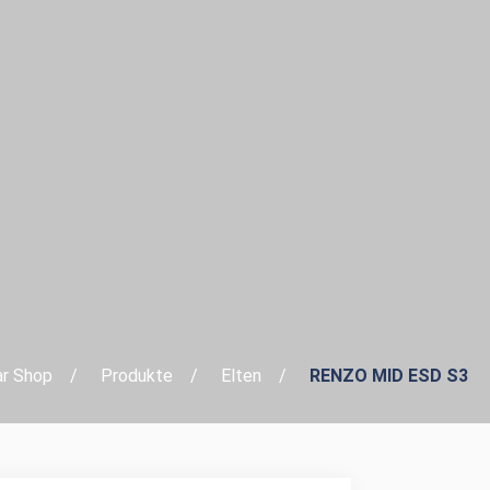
r Shop
Produkte
Elten
RENZO MID ESD S3