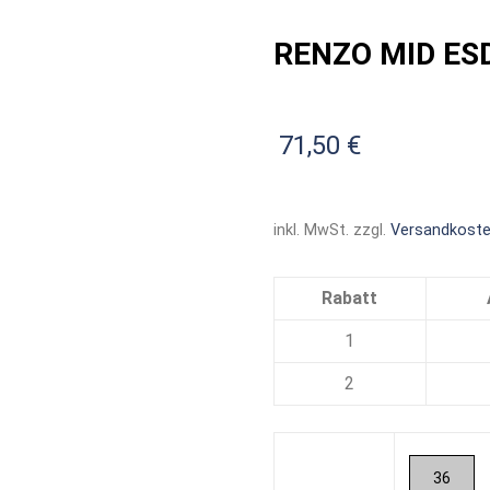
RENZO MID ES
71,50
€
inkl. MwSt.
zzgl.
Versandkost
Rabatt
1
2
36