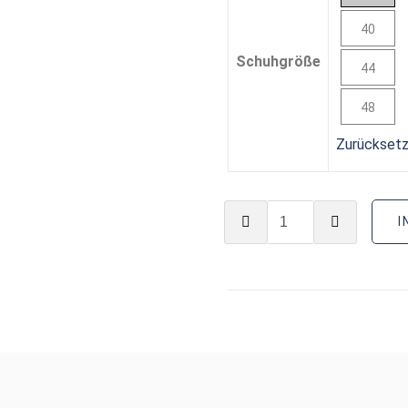
40
Schuhgröße
44
48
Zurückset
I
BUNG
ZUSÄTZLICHE INFORMATIONEN
REZE