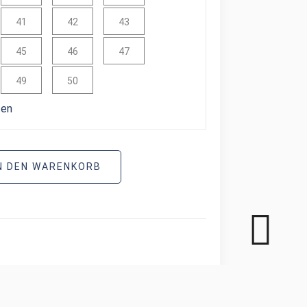
41
42
43
45
46
47
49
50
zen
N DEN WARENKORB
NSIONEN (0)