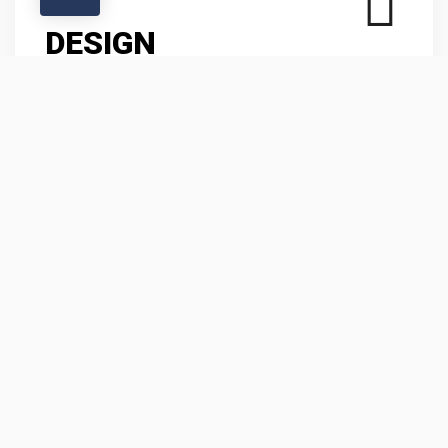
DESIGN
Körperbetonter Schnitt
EasyBrand-Brusttasche – für leichtere
Individualisierung
Kontrast-Elemente: Saumbereich an Rumpf und
Ärmel, Vorder- und Rückenkoller, CORDURA®-
Verstärkungen
Stretch: Farbe Schwarz für alle Farbstellungen
Reflex-Elemente: Reflexoptik in Body Language,
segmentiertes und durchgehendes Reflexband