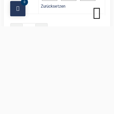
0
Zurücksetzen
IN DEN WARENKORB
BESCHREIBUNG
ZUSÄTZLICHE INFORMATIONEN
REZENSIONEN (0)